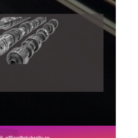
l: office@clubrally.ro