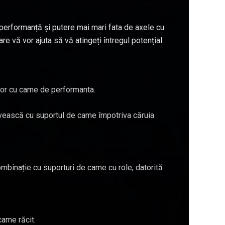
performanță și putere mai mari fata de axele cu
e vă vor ajuta să vă atingeți întregul potențial
ilor cu came de performanta.
rivească cu suportul de came împotriva căruia
combinație cu suporturi de came cu role, datorită
came răcit.