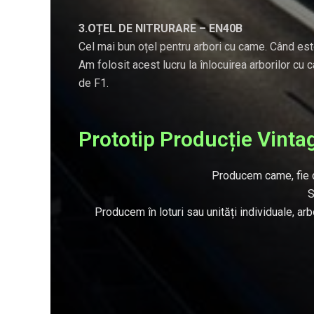
3.OȚEL DE NITRURARE – EN40B
Cel mai bun oțel pentru arbori cu came. Când este ni
Am folosit acest lucru la înlocuirea arborilor cu
de F1.
Prototip Producție Vinta
Producem came, fie din
S
Producem în loturi sau unități individuale, 