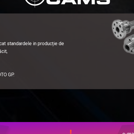
t standardele in producție de
cit,
OTO GP.
e-mai