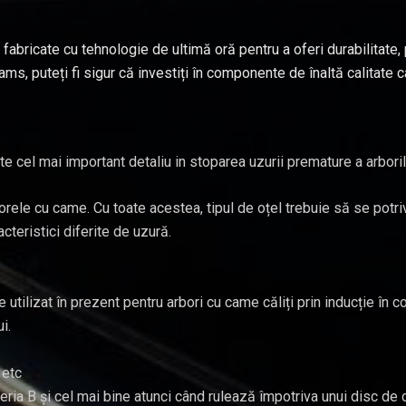
ricate cu tehnologie de ultimă oră pentru a oferi durabilitate, 
puteți fi sigur că investiți în componente de înaltă calitate car
ste cel mai important detaliu in stoparea uzurii premature a arbor
rborele cu came. Cu toate acestea, tipul de oțel trebuie să se pot
cteristici diferite de uzură.
 utilizat în prezent pentru arbori cu came căliți prin inducție în 
i.
 etc
Seria B și cel mai bine atunci când rulează împotriva unui disc de 