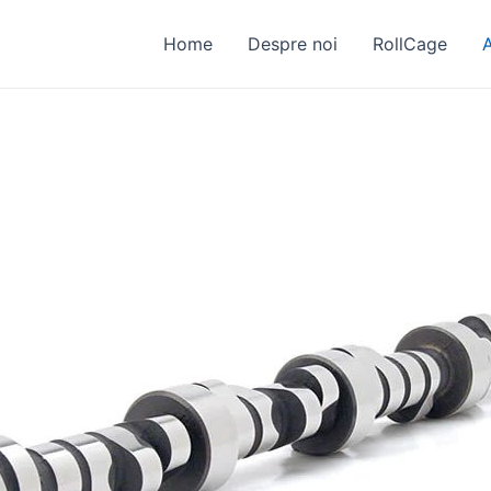
Home
Despre noi
RollCage