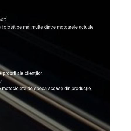
cit.
te folosit pe mai multe dintre motoarele actuale
proprii ale clienților.
e.
de motociclete de epocă scoase din producție.