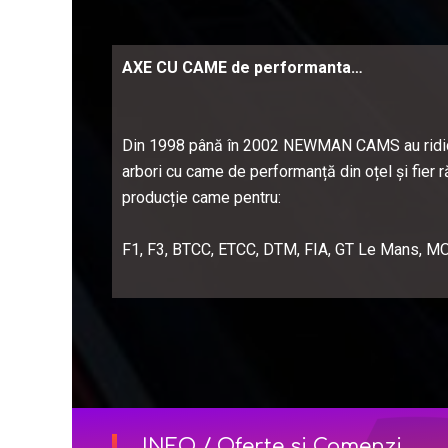
AXE CU CAME de performanta…
Din 1998 până în 2002 NEWMAN CAMS au ridica
arbori cu came de performanță din oțel și fier ră
producție came pentru:
F1, F3, BTCC, ETCC, DTM, FIA, GT Le Mans, M
INFO / Oferte si Comenzi