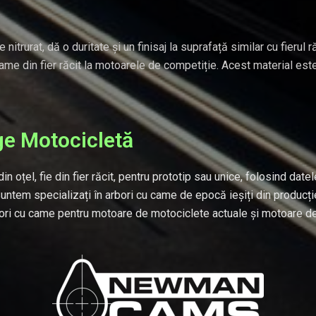
trurat, dă o duritate și un finisaj la suprafață similar cu fierul ră
 came din fier răcit la motoarele de competiție. Acest material es
ge Motocicletă
 oțel, fie din fier răcit, pentru prototip sau unice, folosind datele 
untem specializați în arbori cu came de epocă ieșiți din producți
arbori cu came pentru motoare de motociclete actuale și motoare 