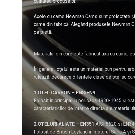
calitatea produselor.
Axele cu came Newman Cams sunt proiectate și fab
came din fabrică. Alegând produsele Newman Cams, 
pe pistă.
Materialul din care este fabricat axa cu came, e
În general, oțelul este un material bun pentru a
rulează, deoarece diferitele clase de oțel au cara
1.OTEL CARBON – EN8/EN9
Folosit în principal în perioada 1930-1945 și este
caracteristicilor de întărire directă ale materialulu
2.OTELURI ALIATE – EN351
AISI 8620 si EN34
Folosit de British Leyland în motorul Seria A și 