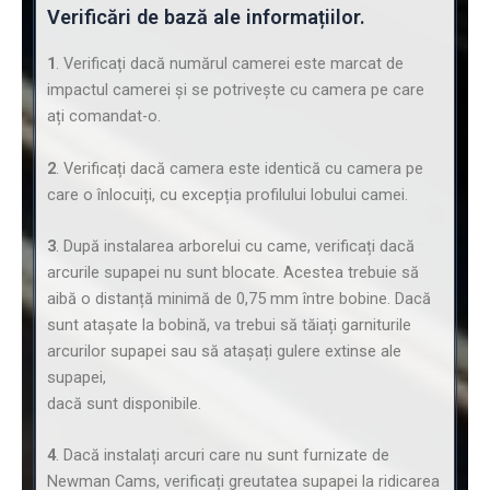
Verificări de bază ale informațiilor.
1
. Verificați dacă numărul camerei este marcat de
impactul camerei și se potrivește cu camera pe care
ați comandat-o.
2
. Verificați dacă camera este identică cu camera pe
care o înlocuiți, cu excepția profilului lobului camei.
3
. După instalarea arborelui cu came, verificați dacă
arcurile supapei nu sunt blocate. Acestea trebuie să
aibă o distanță minimă de 0,75 mm între bobine. Dacă
sunt atașate la bobină, va trebui să tăiați garniturile
arcurilor supapei sau să atașați gulere extinse ale
supapei,
dacă sunt disponibile.
4
. Dacă instalați arcuri care nu sunt furnizate de
Newman Cams, verificați greutatea supapei la ridicarea