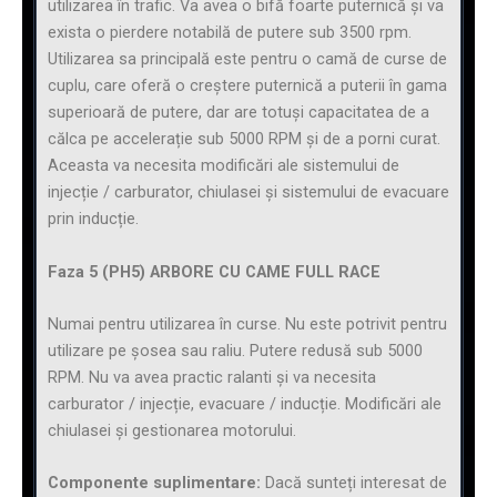
utilizarea în trafic. Va avea o bifă foarte puternică și va
exista o pierdere notabilă de putere sub 3500 rpm.
Utilizarea sa principală este pentru o camă de curse de
cuplu, care oferă o creștere puternică a puterii în gama
superioară de putere, dar are totuși capacitatea de a
călca pe accelerație sub 5000 RPM și de a porni curat.
Aceasta va necesita modificări ale sistemului de
injecție / carburator, chiulasei și sistemului de evacuare
prin inducție.
Faza 5 (PH5) ARBORE CU CAME FULL RACE
Numai pentru utilizarea în curse. Nu este potrivit pentru
utilizare pe șosea sau raliu. Putere redusă sub 5000
RPM. Nu va avea practic ralanti și va necesita
carburator / injecție, evacuare / inducție. Modificări ale
chiulasei și gestionarea motorului.
Componente suplimentare:
Dacă sunteți interesat de