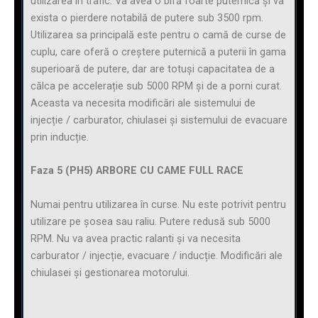
utilizarea în trafic. Va avea o bifă foarte puternică și va
exista o pierdere notabilă de putere sub 3500 rpm.
Utilizarea sa principală este pentru o camă de curse de
cuplu, care oferă o creștere puternică a puterii în gama
superioară de putere, dar are totuși capacitatea de a
călca pe accelerație sub 5000 RPM și de a porni curat.
Aceasta va necesita modificări ale sistemului de
injecție / carburator, chiulasei și sistemului de evacuare
prin inducție.
Faza 5 (PH5) ARBORE CU CAME FULL RACE
Numai pentru utilizarea în curse. Nu este potrivit pentru
utilizare pe șosea sau raliu. Putere redusă sub 5000
RPM. Nu va avea practic ralanti și va necesita
carburator / injecție, evacuare / inducție. Modificări ale
chiulasei și gestionarea motorului.