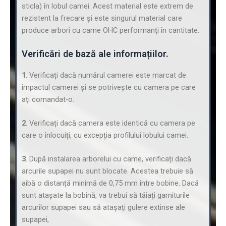
sticla) în lobul camei. Acest material este extrem de
rezistent la frecare și este singurul material care
produce arbori cu came OHC performanți în cantitate.
Verificări de bază ale informațiilor.
1
. Verificați dacă numărul camerei este marcat de
impactul camerei și se potrivește cu camera pe care
ați comandat-o.
2
. Verificați dacă camera este identică cu camera pe
care o înlocuiți, cu excepția profilului lobului camei.
3
. După instalarea arborelui cu came, verificați dacă
arcurile supapei nu sunt blocate. Acestea trebuie să
aibă o distanță minimă de 0,75 mm între bobine. Dacă
sunt atașate la bobină, va trebui să tăiați garniturile
arcurilor supapei sau să atașați gulere extinse ale
supapei,