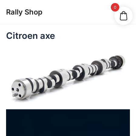
Skip
Main
0
Rally Shop
to
Men
content
Citroen axe