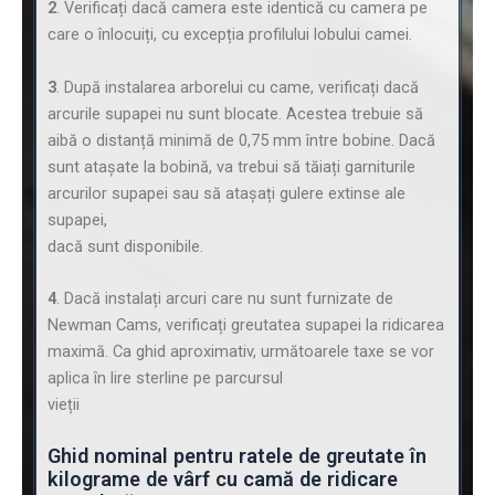
2
. Verificați dacă camera este identică cu camera pe
care o înlocuiți, cu excepția profilului lobului camei.
3
. După instalarea arborelui cu came, verificați dacă
arcurile supapei nu sunt blocate. Acestea trebuie să
aibă o distanță minimă de 0,75 mm între bobine. Dacă
sunt atașate la bobină, va trebui să tăiați garniturile
arcurilor supapei sau să atașați gulere extinse ale
supapei,
dacă sunt disponibile.
4
. Dacă instalați arcuri care nu sunt furnizate de
Newman Cams, verificați greutatea supapei la ridicarea
maximă. Ca ghid aproximativ, următoarele taxe se vor
aplica în lire sterline pe parcursul
vieții
Ghid nominal pentru ratele de greutate în
kilograme de vârf cu camă de ridicare