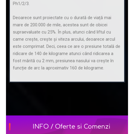
Ph1/2/3.
Deoarece sunt proiectate cu o durată de viață mai
mare de 200.000 de mile, acestea sunt de obicei
supraevaluate cu 25%. În plus, atunci când liftul cu
came crește, crește și viteza arcului, deoarece arcul
este comprimat. Deci, ceea ce are o presiune totală de
ridicare de 140 de kilograme atunci când ridicarea a
fost mărită cu 2 mm, presiunea nasului va crește în
funcție de arc la aproximativ 160 de kilograme.
INFO / Oferte si Comenzi