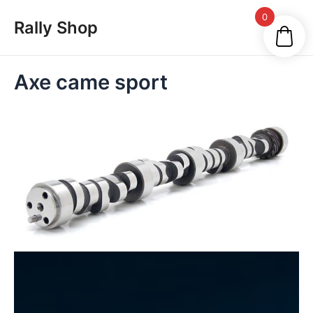
Skip
Main
0
Rally Shop
to
Men
content
Axe came sport