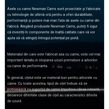
Axele cu came Newman Cams sunt proiectate și fabricate
cu tehnologie de ultimă oră pentru a oferi durabilitate,
performanță și putere mai mari fata de axele cu came din
fabrică. Alegând produsele Newman Cams, puteți fi sigur
că investiți în componente de înaltă calitate care vă vor
ajuta să vă atingeți întregul potențial pe pistă.
Materialul din care este fabricat axa cu came, este cel mai
important detaliu in stoparea uzurii premature a arborilor
cu came de performanta.
În general, oțelul este un material bun pentru arborele cu
came. Cu toate acestea, tipul de oțel trebuie să se
potrivească cu suportul de came împotriva căruia rulează,
deoarece diferitele clase de oțel au caracteristici diferite
de uzură.