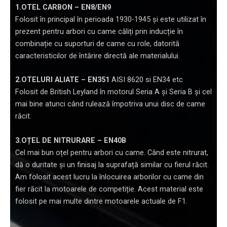
1.OTEL CARBON – EN8/EN9
Folosit în principal în perioada 1930-1945 și este utilizat în
prezent pentru arbori cu came căliți prin inducție în
combinație cu suporturi de came cu role, datorită
caracteristicilor de întărire directă ale materialului.
2.OTELURI ALIATE – EN351
AISI 8620 si EN34 etc
Folosit de British Leyland în motorul Seria A și Seria B și cel
mai bine atunci când rulează împotriva unui disc de came
răcit.
3.OȚEL DE NITRURARE – EN40B
Cel mai bun oțel pentru arbori cu came. Când este nitrurat,
dă o duritate și un finisaj la suprafață similar cu fierul răcit.
Am folosit acest lucru la înlocuirea arborilor cu came din
fier răcit la motoarele de competiție. Acest material este
folosit pe mai multe dintre motoarele actuale de F1.