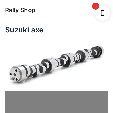
Skip
Main
0
Rally Shop
to
Men
content
Suzuki axe