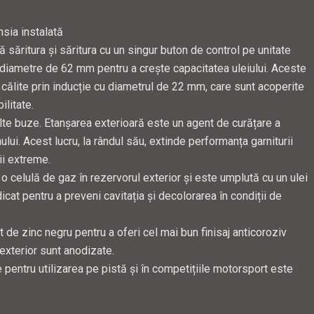
sia instalată
ă săritura și săritura cu un singur buton de control pe unitate
u diametre de 62 mm pentru a crește capacitatea uleiului. Aceste
n călite prin inducție cu diametrul de 22 mm, care sunt acoperite
ilitate.
lte buze. Etanșarea exterioară este un agent de curățare a
ului. Acest lucru, la rândul său, extinde performanța garniturii
ții extreme.
 celulă de gaz în rezervorul exterior și este umplută cu un ulei
icat pentru a preveni cavitația și decolorarea în condiții de
t de zinc negru pentru a oferi cel mai bun finisaj anticoroziv
 exterior sunt anodizate.
pentru utilizarea pe pistă și în competițiile motorsport este