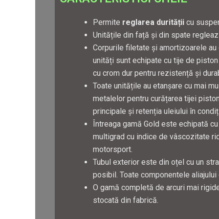
Permite
reglarea durității
cu suspen
Unitățile din față și din spate regleaz
Corpurile filetate și amortizoarele a
unități sunt echipate cu tije de pisto
cu crom dur pentru rezistență și durab
Toate unitățile au etanșare cu mai mu
metalelor pentru curățarea tijei piston
principale și retenția uleiului în condi
Întreaga gamă Gold este echipată cu o
multigrad cu indice de vâscozitate rid
motorsport.
Tubul exterior este din oțel cu un stra
posibil. Toate componentele aliajului
O gamă completă de arcuri mai rigide 
stocată din fabrică.