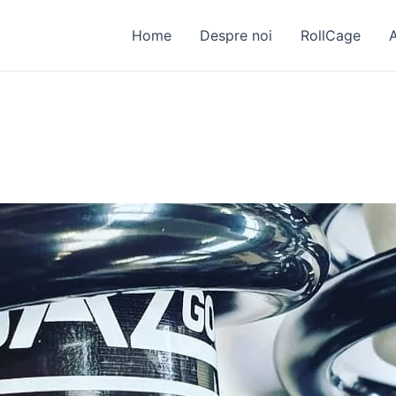
Home
Despre noi
RollCage