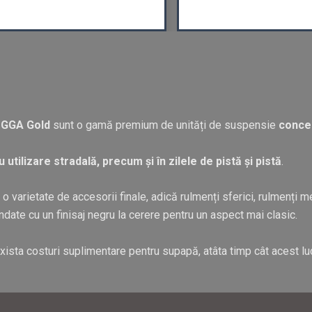
z GGA Gold
sunt o gamă premium de unități de suspensie
concep
 utilizare stradală, precum și în zilele de pistă și pistă
.
u o varietate de accesorii finale, adică rulmenți sferici, rulmenți m
andate cu un finisaj negru la cerere pentru un aspect mai clasic.
exista costuri suplimentare pentru supapă, atâta timp cât acest l