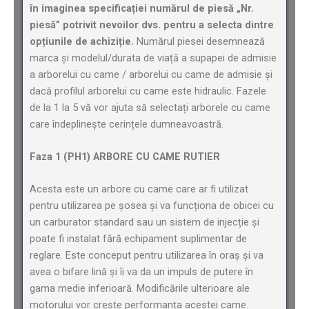
în imaginea specificației numărul de piesă „Nr.
piesă” potrivit nevoilor dvs. pentru a selecta dintre
opțiunile de achiziție.
Numărul piesei desemnează
marca și modelul/durata de viață a supapei de admisie
a arborelui cu came / arborelui cu came de admisie și
dacă profilul arborelui cu came este hidraulic. Fazele
de la 1 la 5 vă vor ajuta să selectați arborele cu came
care îndeplinește cerințele dumneavoastră.
Faza 1 (PH1) ARBORE CU CAME RUTIER
Acesta este un arbore cu came care ar fi utilizat
pentru utilizarea pe șosea și va funcționa de obicei cu
un carburator standard sau un sistem de injecție și
poate fi instalat fără echipament suplimentar de
reglare. Este conceput pentru utilizarea în oraș și va
avea o bifare lină și îi va da un impuls de putere în
gama medie inferioară. Modificările ulterioare ale
motorului vor crește performanța acestei came.