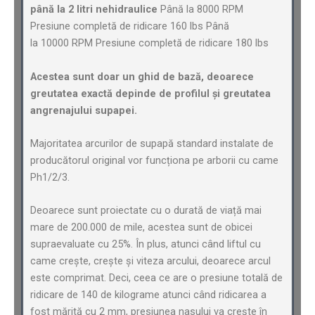
până la 2 litri nehidraulice
Până la 8000 RPM
Presiune completă de ridicare 160 lbs Până
la 10000 RPM Presiune completă de ridicare 180 lbs
Acestea sunt doar un ghid de bază, deoarece
greutatea exactă depinde de profilul și greutatea
angrenajului supapei.
Majoritatea arcurilor de supapă standard instalate de
producătorul original vor funcționa pe arborii cu came
Ph1/2/3.
Deoarece sunt proiectate cu o durată de viață mai
mare de 200.000 de mile, acestea sunt de obicei
supraevaluate cu 25%. În plus, atunci când liftul cu
came crește, crește și viteza arcului, deoarece arcul
este comprimat. Deci, ceea ce are o presiune totală de
ridicare de 140 de kilograme atunci când ridicarea a
fost mărită cu 2 mm, presiunea nasului va crește în