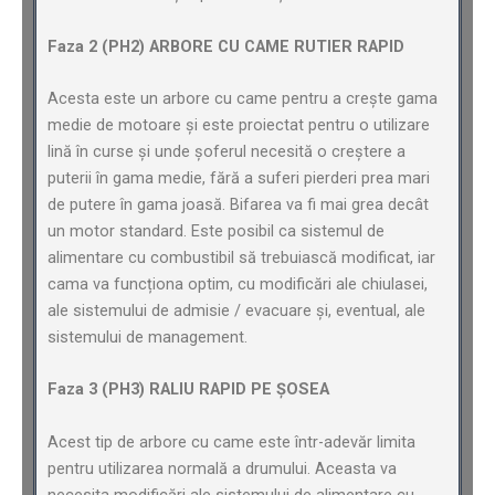
Faza 2 (PH2) ARBORE CU CAME RUTIER RAPID
Acesta este un arbore cu came pentru a crește gama
medie de motoare și este proiectat pentru o utilizare
lină în curse și unde șoferul necesită o creștere a
puterii în gama medie, fără a suferi pierderi prea mari
de putere în gama joasă. Bifarea va fi mai grea decât
un motor standard. Este posibil ca sistemul de
alimentare cu combustibil să trebuiască modificat, iar
cama va funcționa optim, cu modificări ale chiulasei,
ale sistemului de admisie / evacuare și, eventual, ale
sistemului de management.
Faza 3 (PH3) RALIU RAPID PE ȘOSEA
Acest tip de arbore cu came este într-adevăr limita
pentru utilizarea normală a drumului. Aceasta va
necesita modificări ale sistemului de alimentare cu