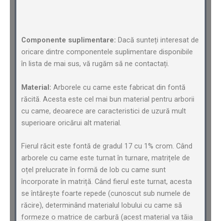
Componente suplimentare:
Dacă sunteți interesat de
oricare dintre componentele suplimentare disponibile
în lista de mai sus, vă rugăm să ne contactați.
Material:
Arborele cu came este fabricat din fontă
răcită. Acesta este cel mai bun material pentru arborii
cu came, deoarece are caracteristici de uzură mult
superioare oricărui alt material.
Fierul răcit este fontă de gradul 17 cu 1% crom. Când
arborele cu came este turnat în turnare, matrițele de
oțel prelucrate în formă de lob cu came sunt
încorporate în matriță. Când fierul este turnat, acesta
se întărește foarte repede (cunoscut sub numele de
răcire), determinând materialul lobului cu came să
formeze o matrice de carbură (acest material va tăia