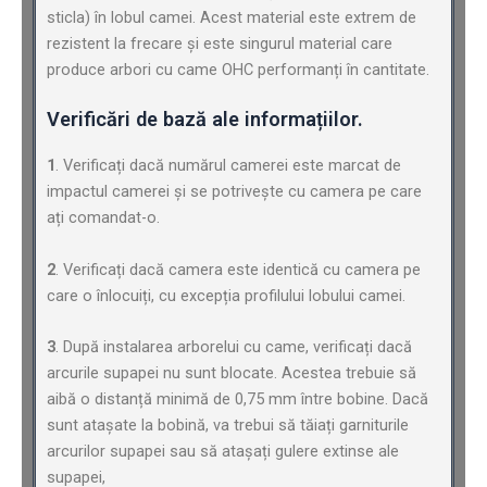
sticla) în lobul camei. Acest material este extrem de
rezistent la frecare și este singurul material care
produce arbori cu came OHC performanți în cantitate.
Verificări de bază ale informațiilor.
1
. Verificați dacă numărul camerei este marcat de
impactul camerei și se potrivește cu camera pe care
ați comandat-o.
2
. Verificați dacă camera este identică cu camera pe
care o înlocuiți, cu excepția profilului lobului camei.
3
. După instalarea arborelui cu came, verificați dacă
arcurile supapei nu sunt blocate. Acestea trebuie să
aibă o distanță minimă de 0,75 mm între bobine. Dacă
sunt atașate la bobină, va trebui să tăiați garniturile
arcurilor supapei sau să atașați gulere extinse ale
supapei,