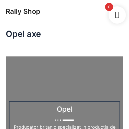
Skip
Main
0
Rally Shop
to
Men
content
Opel axe
Opel
Producator britanic specializat in productia de