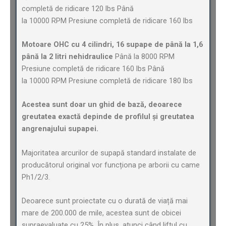
completă de ridicare 120 lbs Până
la 10000 RPM Presiune completă de ridicare 160 lbs
Motoare OHC cu 4 cilindri, 16 supape de până la 1,6
până la 2 litri nehidraulice
Până la 8000 RPM
Presiune completă de ridicare 160 lbs Până
la 10000 RPM Presiune completă de ridicare 180 lbs
Acestea sunt doar un ghid de bază, deoarece
greutatea exactă depinde de profilul și greutatea
angrenajului supapei.
Majoritatea arcurilor de supapă standard instalate de
producătorul original vor funcționa pe arborii cu came
Ph1/2/3.
Deoarece sunt proiectate cu o durată de viață mai
mare de 200.000 de mile, acestea sunt de obicei
supraevaluate cu 25%. În plus, atunci când liftul cu