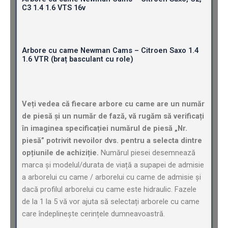
C3 1.4 1.6 VTS 16v
Arbore cu came Newman Cams – Citroen Saxo 1.4
1.6 VTR (braț basculant cu role)
Veți vedea că fiecare arbore cu came are un număr
de piesă și un număr de fază, vă rugăm să verificați
în imaginea specificației numărul de piesă „Nr.
piesă” potrivit nevoilor dvs. pentru a selecta dintre
opțiunile de achiziție.
Numărul piesei desemnează
marca și modelul/durata de viață a supapei de admisie
a arborelui cu came / arborelui cu came de admisie și
dacă profilul arborelui cu came este hidraulic. Fazele
de la 1 la 5 vă vor ajuta să selectați arborele cu came
care îndeplinește cerințele dumneavoastră.