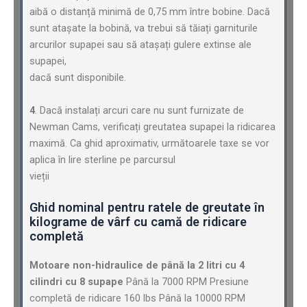
aibă o distanță minimă de 0,75 mm între bobine. Dacă
sunt atașate la bobină, va trebui să tăiați garniturile
arcurilor supapei sau să atașați gulere extinse ale
supapei,
dacă sunt disponibile.
4
. Dacă instalați arcuri care nu sunt furnizate de
Newman Cams, verificați greutatea supapei la ridicarea
maximă. Ca ghid aproximativ, următoarele taxe se vor
aplica în lire sterline pe parcursul
vieții
Ghid nominal pentru ratele de greutate în
kilograme de vârf cu camă de ridicare
completă
Motoare non-hidraulice de până la 2 litri cu 4
cilindri cu 8 supape
Până la 7000 RPM Presiune
completă de ridicare 160 lbs Până la 10000 RPM