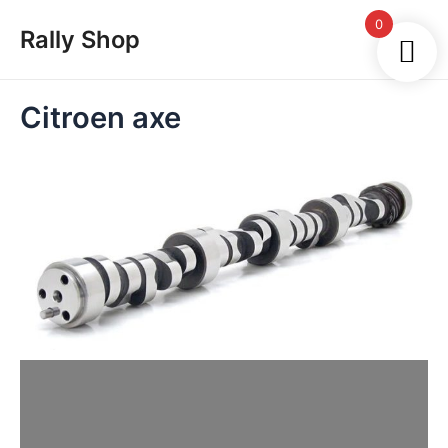
Skip
Main
0
Rally Shop
to
Men
content
Citroen axe