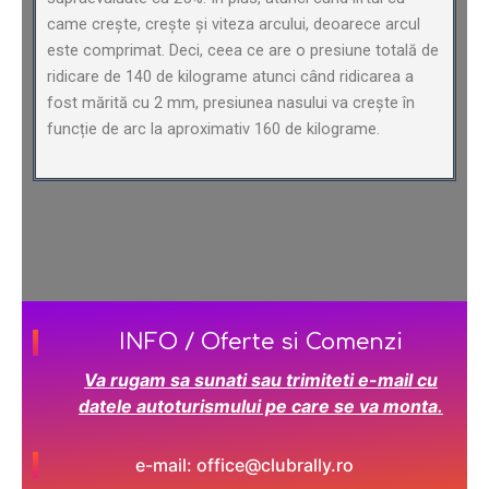
came crește, crește și viteza arcului, deoarece arcul
este comprimat. Deci, ceea ce are o presiune totală de
ridicare de 140 de kilograme atunci când ridicarea a
fost mărită cu 2 mm, presiunea nasului va crește în
funcție de arc la aproximativ 160 de kilograme.
INFO / Oferte si Comenzi
Va rugam sa sunati sau trimiteti e-mail cu
datele autoturismului pe care se va monta.
e-mail: office@clubrally.ro