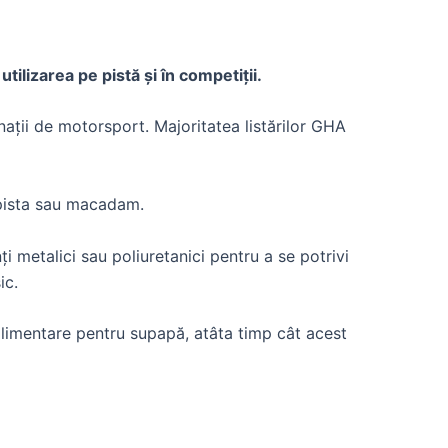
izarea pe pistă și în competiții.
ații de motorsport. Majoritatea listărilor GHA
t pista sau macadam.
nți metalici sau poliuretanici pentru a se potrivi
ic.
uplimentare pentru supapă, atâta timp cât acest