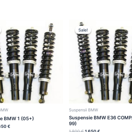
Sale!
Sale!
 BMW
Suspensii BMW
Suspensie BMW E36 COMP
e BMW 1 (05+)
99)
650
€
1.800
€
1.650
€