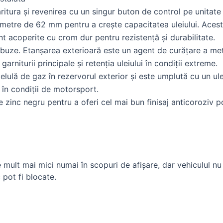
ăritura și revenirea cu un singur buton de control pe unitate
ametre de 62 mm pentru a crește capacitatea uleiului. Aceste 
t acoperite cu crom dur pentru rezistență și durabilitate.
buze. Etanșarea exterioară este un agent de curățare a meta
arniturii principale și retenția uleiului în condiții extreme.
lulă de gaz în rezervorul exterior și este umplută cu un ule
 în condiții de motorsport.
e zinc negru pentru a oferi cel mai bun finisaj anticoroziv p
re mult mai mici numai în scopuri de afișare, dar vehiculul n
c pot fi blocate.