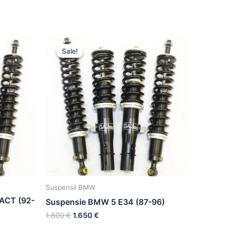
Sale!
Sale!
Suspensii BMW
ACT (92-
Suspensie BMW 5 E34 (87-96)
1.800
€
1.650
€