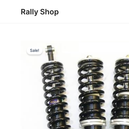
Skip
Rally Shop
to
content
Sale!