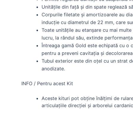
Unitățile din față și din spate reglează s
Corpurile filetate și amortizoarele au di
inducție cu diametrul de 22 mm, care sun
Toate unitățile au etanșare cu mai multe 
lucru, la rândul său, extinde performanța g
Întreaga gamă Gold este echipată cu o ce
pentru a preveni cavitația și decolorarea
Tubul exterior este din oțel cu un strat d
anodizate.
INFO / Pentru acest Kit
Aceste kituri pot obține înălțimi de rula
articulațiile direcției și arborelui cardani