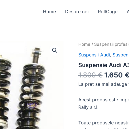
Home
Despre noi
RollCage
Suspensie
Home
/
Suspensii profes
Audi
Suspensii Audi
,
Suspens
A3
98-
Suspensie Audi A
01
quantity
1.800
€
1.650
La pret se mai adauga t
Acest produs este impo
Rally s.r.l.
Toate produsele noastr