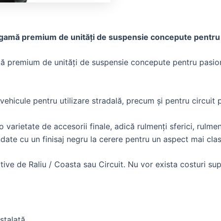
mă premium de unități de suspensie concepute pentru util
mă premium de unități de suspensie concepute pentru pasion
u vehicule pentru utilizare stradală, precum și pentru circui
 o varietate de accesorii finale, adică rulmenți sferici, rulme
ndate cu un finisaj negru la cerere pentru un aspect mai clas
ortive de Raliu / Coasta sau Circuit. Nu vor exista costuri s
stalată