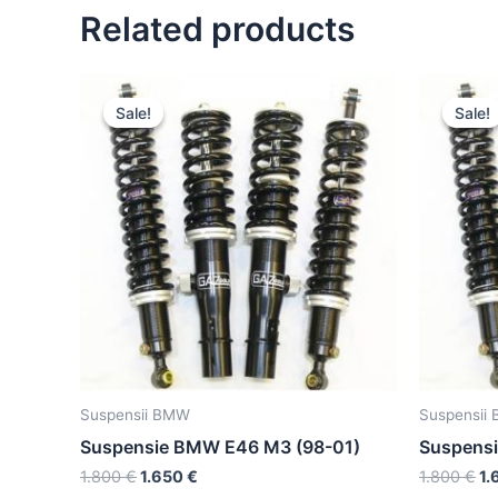
Related products
Sale!
Sale!
Sale!
Sale!
Suspensii BMW
Suspensii
Suspensie BMW E46 M3 (98-01)
Suspensi
1.800
€
1.650
€
1.800
€
1.