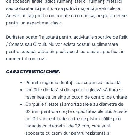
de accesorii finale, adică rulmenți sferici, rulmenți metalici
sau poliuretanici pentru a se potrivi majorității vehiculelor.
Aceste unități pot fi comandate cu un finisaj negru la cerere
pentru un aspect mai clasic.
Duritatea poate fi ajustată pentru activitatile sportive de Raliu
/ Coasta sau Circuit. Nu vor exista costuri suplimentare
pentru supapă, atâta timp cât acest lucru este specificat în
momentul comenzii.
CARACTERISTICI CHEIE:
Permite reglarea durității cu suspensia instalată
Unitățile din față și din spate reglează săritura și
revenirea cu un singur buton de control pe unitate
Corpurile filetate și amortizoarele au diametre de
62 mm pentru a crește capacitatea uleiului. Aceste
unități sunt echipate cu tije de piston călite prin
inducție cu diametrul de 22 mm, care sunt
acoperite cu crom dur pentru rezistență și