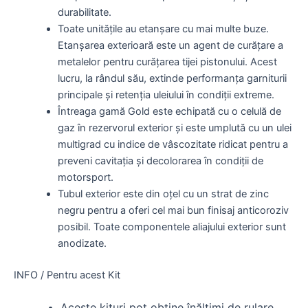
durabilitate.
Toate unitățile au etanșare cu mai multe buze.
Etanșarea exterioară este un agent de curățare a
metalelor pentru curățarea tijei pistonului. Acest
lucru, la rândul său, extinde performanța garniturii
principale și retenția uleiului în condiții extreme.
Întreaga gamă Gold este echipată cu o celulă de
gaz în rezervorul exterior și este umplută cu un ulei
multigrad cu indice de vâscozitate ridicat pentru a
preveni cavitația și decolorarea în condiții de
motorsport.
Tubul exterior este din oțel cu un strat de zinc
negru pentru a oferi cel mai bun finisaj anticoroziv
posibil. Toate componentele aliajului exterior sunt
anodizate.
INFO / Pentru acest Kit
Aceste kituri pot obține înălțimi de rulare