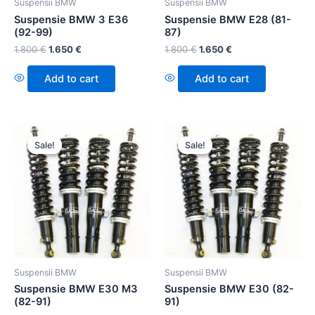
Suspensii BMW
Suspensii BMW
Suspensie BMW 3 E36
Suspensie BMW E28 (81-
(92-99)
87)
1.800
€
1.650
€
1.800
€
1.650
€
Add to cart
Add to cart
Sale!
Sale!
Sale!
Sale!
Suspensii BMW
Suspensii BMW
Suspensie BMW E30 M3
Suspensie BMW E30 (82-
(82-91)
91)