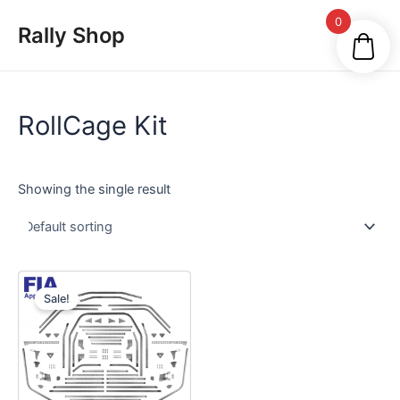
Skip
Main
0
Rally Shop
to
Men
content
RollCage Kit
Showing the single result
Sale!