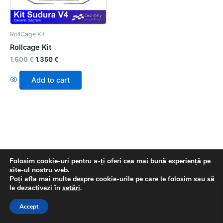
RollCage Kit
Rollcage Kit
1.600
€
1.350
€
Add to cart
Folosim cookie-uri pentru a-ți oferi cea mai bună experiență pe
site-ul nostru web.
Poți afla mai multe despre cookie-urile pe care le folosim sau să
le dezactivezi în
setări
.
Copyright © 2026 Rally Shop | Powered by
Astra WordPress
Theme
Accept