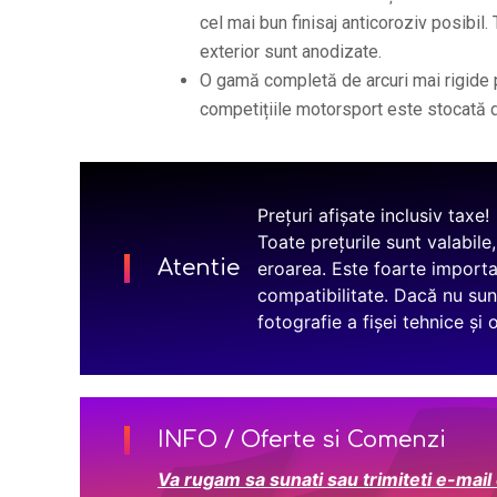
cel mai bun finisaj anticoroziv posibil.
exterior sunt anodizate.
O gamă completă de arcuri mai rigide pe
competițiile motorsport este stocată d
Prețuri afișate inclusiv taxe!
Toate prețurile sunt valabile
Atentie
eroarea. Este foarte importa
compatibilitate. Dacă nu sun
fotografie a fișei tehnice și
INFO / Oferte si Comenzi
Va rugam sa sunati sau trimiteti e-mail