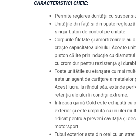
CARACTERISTICI CHEIE:
Permite reglarea durității cu suspensia
Unitățile din față și din spate reglează 
singur buton de control pe unitate
Corpurile filetate și amortizoarele au
crește capacitatea uleiului. Aceste unit
piston călite prin inducție cu diametru
cu crom dur pentru rezistență și durabil
Toate unitățile au etanșare cu mai mul
este un agent de curățare a metalelor pe
Acest lucru, la rândul său, extinde perf
retenția uleiului în condiții extreme.
Întreaga gamă Gold este echipată cu o 
exterior și este umplută cu un ulei mul
ridicat pentru a preveni cavitația și dec
motorsport.
Tubul exterior este din oțel cu un strat