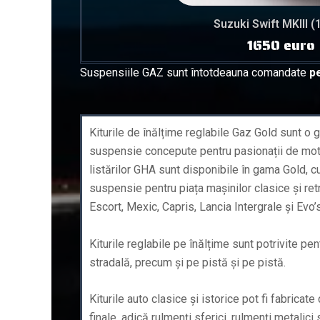
Suzuki Swift MKIII (
1650 euro
Suspensiile GAZ sunt întotdeauna comandate
pe
Kiturile de înălțime reglabile Gaz Gold sunt o
suspensie concepute pentru pasionații de moto
listărilor GHA sunt disponibile în gama Gold, c
suspensie pentru piața mașinilor clasice și retr
Escort, Mexic, Capris, Lancia Intergrale și Evo’s
Kiturile reglabile pe înălțime sunt potrivite pen
stradală, precum și pe pistă și pe pistă.
Kiturile auto clasice și istorice pot fi fabricat
finale, adică rulmenți sferici, rulmenți metalici