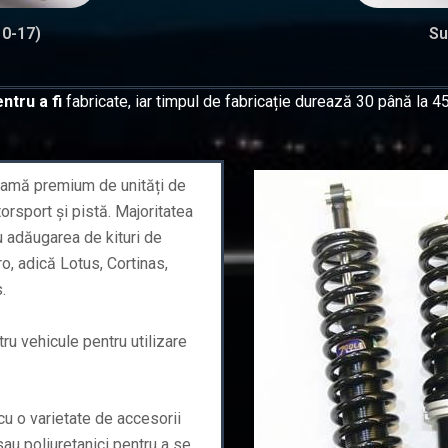
10-17)
Su
ntru a fi
fabricate, iar timpul de fabricație durează 30 până la 45
 gamă premium de unități de
rsport și pistă. Majoritatea
u adăugarea de kituri de
o, adică Lotus, Cortinas,
.
tru vehicule pentru utilizare
e cu o varietate de accesorii
 sau poliuretanici pentru a se