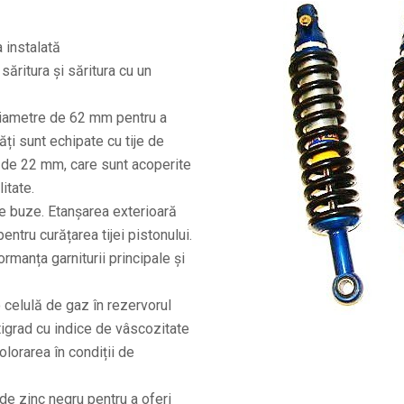
 instalată
săritura și săritura cu un
 diametre de 62 mm pentru a
ăți sunt echipate cu tije de
l de 22 mm, care sunt acoperite
itate.
te buze. Etanșarea exterioară
ntru curățarea tijei pistonului.
ormanța garniturii principale și
celulă de gaz în rezervorul
tigrad cu indice de vâscozitate
olorarea în condiții de
 de zinc negru pentru a oferi