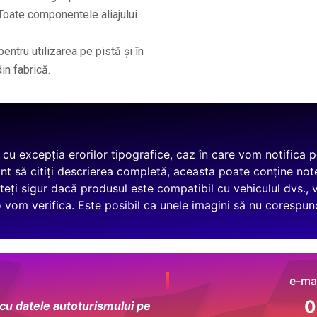
 Toate componentele aliajului
ntru utilizarea pe pistă și în
in fabrică.
, cu excepția erorilor tipografice, caz în care vom notifica
nt să citiți descrierea completă, aceasta poate conține not
teți sigur dacă produsul este compatibil cu vehiculul dvs., 
 o vom verifica. Este posibil ca unele imagini să nu corespun
e-mai
0
 cu datele autoturismului pe