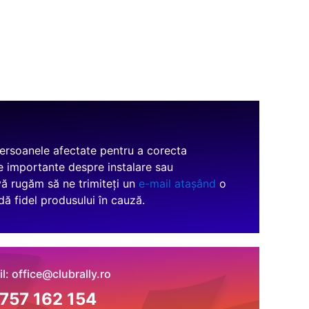
 persoanele afectate pentru a corecta
e importante despre instalare sau
vă rugăm să ne trimiteți un
e-mail atașând
o
dă fidel produsului în cauză.
l: office@clubrally.ro
757 162 154