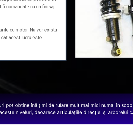
ot fi comandate cu un finisaj
turile cu motor. Nu vor exista
 cât acest lucru este
uri pot obține înălțimi de rulare mult mai mici numai în scopu
ceste niveluri, deoarece articulațiile direcției și arborelui 