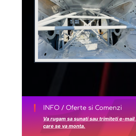
INFO / Oferte si Comenzi
Va rugam sa sunati sau trimiteti e-mail
care se va monta.