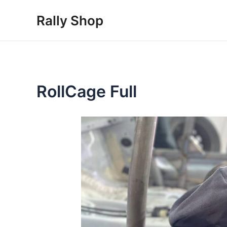
Skip
Rally Shop
to
content
RollCage Full