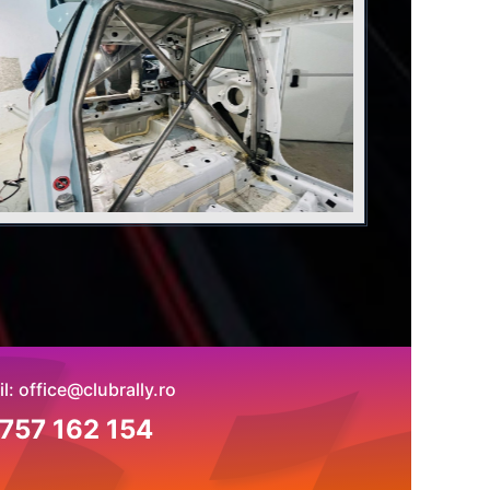
l: office@clubrally.ro
757 162 154