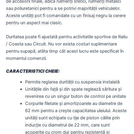
de accesorii finale, adică rulmenți sferici, rulmenți metalici
sau poliuretanici pentru a se potrivi majorității vehiculelor.
Aceste unități pot fi comandate cu un finisaj negru la cerere
pentru un aspect mai clasic.
Duritatea poate fi ajustată pentru activitatile sportive de Raliu
/ Coasta sau Circuit. Nu vor exista costuri suplimentare
pentru supapă, atâta timp cât acest lucru este specificat în
momentul comenzii.
CARACTERISTICI CHEIE:
Permite reglarea durității cu suspensia instalată
Unitățile din față și din spate reglează săritura și
revenirea cu un singur buton de control pe unitate
Corpurile filetate și amortizoarele au diametre de
62 mm pentru a crește capacitatea uleiului. Aceste
unități sunt echipate cu tije de piston călite prin
inducție cu diametrul de 22 mm, care sunt
acoperite cu crom dur pentru rezistență și