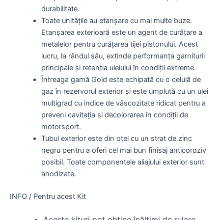
durabilitate.
Toate unitățile au etanșare cu mai multe buze.
Etanșarea exterioară este un agent de curățare a
metalelor pentru curățarea tijei pistonului. Acest
lucru, la rândul său, extinde performanța garniturii
principale și retenția uleiului în condiții extreme.
Întreaga gamă Gold este echipată cu o celulă de
gaz în rezervorul exterior și este umplută cu un ulei
multigrad cu indice de vâscozitate ridicat pentru a
preveni cavitația și decolorarea în condiții de
motorsport.
Tubul exterior este din oțel cu un strat de zinc
negru pentru a oferi cel mai bun finisaj anticoroziv
posibil. Toate componentele aliajului exterior sunt
anodizate.
INFO / Pentru acest Kit
Aceste kituri pot obține înălțimi de rulare