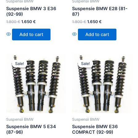
Suspensii BMW
Suspensii BMW
Suspensie BMW 3 E36
Suspensie BMW E28 (81-
(92-99)
87)
1.800
€
1.650
€
1.800
€
1.650
€
Add to cart
Add to cart
Sale!
Sale!
Sale!
Sale!
Suspensii BMW
Suspensii BMW
Suspensie BMW 5 E34
Suspensie BMW E36
(87-96)
COMPACT (92-99)