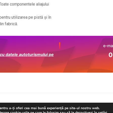
 Toate componentele aliajului
ntru utilizarea pe pistă și în
in fabrică.
e-mai
0
 cu datele autoturismului pe
right © 2026 Rally Shop | Powered by
Astra WordPress 
entru a-ți oferi cea mai bună experiență pe site-ul nostru web.
espre cookie-urile pe care le folosim sau să le dezactivezi în
setări
.