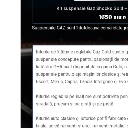
Kit suspensie Gaz Shocks Gold –
1650 euro
Suspensiile GAZ sunt întotdeauna comandate
pe
Kiturile de înălțime reglabile Gaz Gold sunt o
suspensie concepute pentru pasionații de moto
listărilor GHA sunt disponibile în gama Gold, c
suspensie pentru piața mașinilor clasice și retr
Escort, Mexic, Capris, Lancia Intergrale și Evo’s
Kiturile reglabile pe înălțime sunt potrivite pen
stradală, precum și pe pistă și pe pistă.
Kiturile auto clasice și istorice pot fi fabricat
finale, adică rulmenți sferici, rulmenți metalici