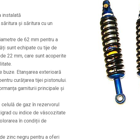
 instalată
săritura și săritura cu un
 diametre de 62 mm pentru a
ăți sunt echipate cu tije de
l de 22 mm, care sunt acoperite
itate.
te buze. Etanșarea exterioară
ntru curățarea tijei pistonului.
ormanța garniturii principale și
celulă de gaz în rezervorul
tigrad cu indice de vâscozitate
olorarea în condiții de
 de zinc negru pentru a oferi