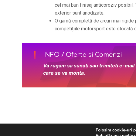
cel mai bun finisaj anticoroziv posibil.
exterior sunt anodizate.
O gamă completă de arcuri mai rigide pe
competițiile motorsport este stocată d
INFO / Oferte si Comenzi
Va rugam sa sunati sau trimiteti e-mail
care se va monta.
Copy
Folosim cookie-uri p
Poți afla mai multe d