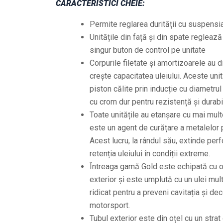
CARACTERISTICI CHEIE:
Permite reglarea durității cu suspensia
Unitățile din față și din spate reglează 
singur buton de control pe unitate
Corpurile filetate și amortizoarele au
crește capacitatea uleiului. Aceste unit
piston călite prin inducție cu diametru
cu crom dur pentru rezistență și durabil
Toate unitățile au etanșare cu mai mul
este un agent de curățare a metalelor pe
Acest lucru, la rândul său, extinde perf
retenția uleiului în condiții extreme.
Întreaga gamă Gold este echipată cu o 
exterior și este umplută cu un ulei mul
ridicat pentru a preveni cavitația și dec
motorsport.
Tubul exterior este din oțel cu un strat