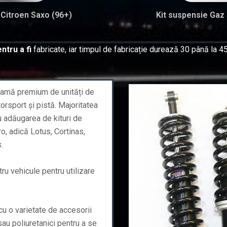
 Citroen Saxo (96+)
Kit suspensie Gaz
ntru a fi
fabricate, iar timpul de fabricație durează 30 până la 45
 gamă premium de unități de
rsport și pistă. Majoritatea
u adăugarea de kituri de
o, adică Lotus, Cortinas,
.
tru vehicule pentru utilizare
e cu o varietate de accesorii
 sau poliuretanici pentru a se