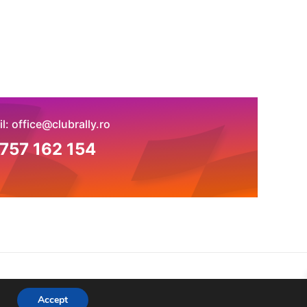
l: office@clubrally.ro
757 162 154
Theme
Accept