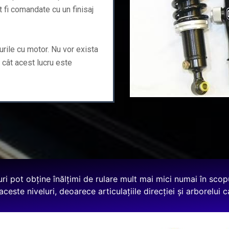
ot fi comandate cu un finisaj
turile cu motor. Nu vor exista
 cât acest lucru este
uri pot obține înălțimi de rulare mult mai mici numai în scopu
ceste niveluri, deoarece articulațiile direcției și arborelui 