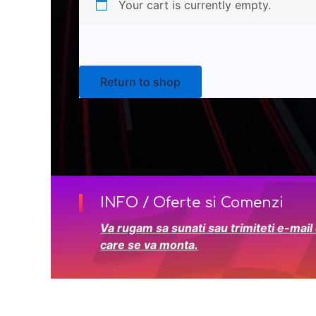
Your cart is currently empty.
Return to shop
INFO / Oferte si Comenzi
Va rugam sa sunati sau trimiteti e-mail
care se va monta.