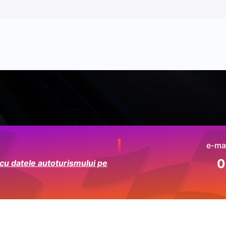
e-mai
0
 cu datele autoturismului pe