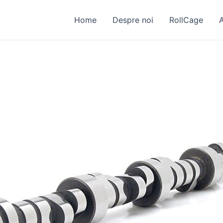
Home
Despre noi
RollCage