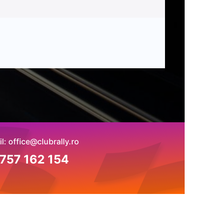
l: office@clubrally.ro
757 162 154