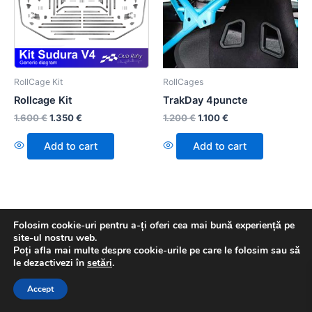
RollCage Kit
RollCages
Rollcage Kit
TrakDay 4puncte
1.600
€
1.350
€
1.200
€
1.100
€
Add to cart
Add to cart
Folosim cookie-uri pentru a-ți oferi cea mai bună experiență pe
site-ul nostru web.
Poți afla mai multe despre cookie-urile pe care le folosim sau să
le dezactivezi în
setări
.
Copyright © 2026 Rally Shop | Powered by
Astra WordPress
Theme
Accept