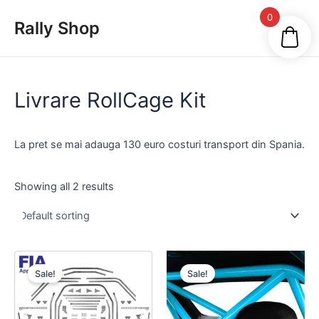
Skip
Main
0
Rally Shop
to
Men
content
Livrare RollCage Kit
La pret se mai adauga 130 euro costuri transport din Spania.
Showing all 2 results
Sale!
Sale!