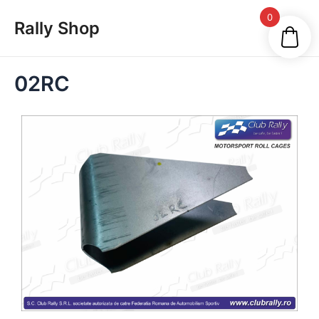
Skip
Main
0
Rally Shop
to
Men
content
02RC