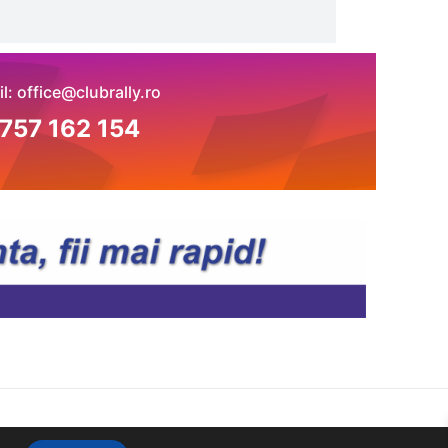
l: office@clubrally.ro
757 162 154
Theme