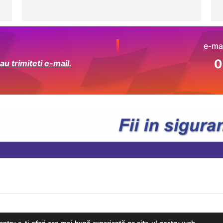
e-mai
0
u trimiteti e-mail.
right © 2026 Rally Shop | Powered by
Astra WordPress 