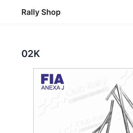
Skip
Rally Shop
to
content
02K